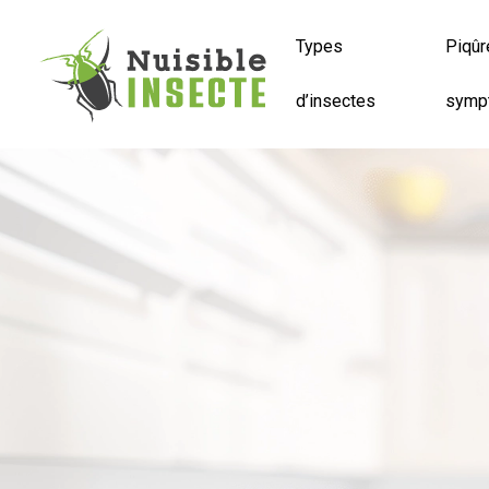
Types
Piqûr
d’insectes
symp