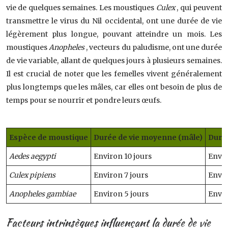
vie de quelques semaines. Les moustiques
Culex
, qui peuvent
transmettre le virus du Nil occidental, ont une durée de vie
légèrement plus longue, pouvant atteindre un mois. Les
moustiques
Anopheles
, vecteurs du paludisme, ont une durée
de vie variable, allant de quelques jours à plusieurs semaines.
Il est crucial de noter que les femelles vivent généralement
plus longtemps que les mâles, car elles ont besoin de plus de
temps pour se nourrir et pondre leurs œufs.
Espèce de moustique
Durée de vie moyenne (mâle)
Durée
Aedes aegypti
Environ 10 jours
Envir
Culex pipiens
Environ 7 jours
Envir
Anopheles gambiae
Environ 5 jours
Envir
Facteurs intrinsèques influençant la durée de vie