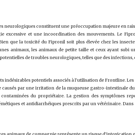
les neurologiques constituent une préoccupation majeure en rais
gie excessive et une incoordination des mouvements. Le Fipr
ien que la toxicité du Fipronil soit plus élevée chez les insect
nes animaux, les animaux de petite taille et ceux ayant subi u
 potentielles de troubles neurologiques, telles que des infections
ets indésirables potentiels associés à l’utilisation de Frontline
e causés par une irritation de la muqueuse gastro-intestinale du
ns contaminées du propriétaire. La gestion des symptômes re
émétiques et antidiarrhéiques prescrits par un vétérinaire. Dans 
utres animaux de compagnie représente un risque d’intoxication or