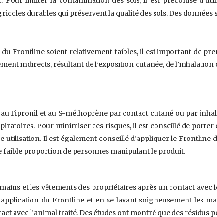
 Pour limiter la contamination des sols, il est préconisé d’uti
ricoles durables qui préservent la qualité des sols. Des données s
on du Frontline soient relativement faibles, il est important de p
nt indirects, résultant de l’exposition cutanée, de l’inhalation o
u Fipronil et au S-méthoprène par contact cutané ou par inhalati
piratoires. Pour minimiser ces risques, il est conseillé de porter
utilisation. Il est également conseillé d’appliquer le Frontline d
 faible proportion de personnes manipulant le produit.
mains et les vêtements des propriétaires après un contact avec le
pplication du Frontline et en se lavant soigneusement les mai
act avec l’animal traité. Des études ont montré que des résidus pe