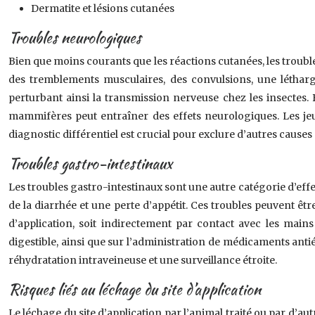
Dermatite et lésions cutanées
Troubles neurologiques
Bien que moins courants que les réactions cutanées, les troub
des tremblements musculaires, des convulsions, une léthar
perturbant ainsi la transmission nerveuse chez les insectes. B
mammifères peut entraîner des effets neurologiques. Les jeu
diagnostic différentiel est crucial pour exclure d’autres causes
Troubles gastro-intestinaux
Les troubles gastro-intestinaux sont une autre catégorie d’eff
de la diarrhée et une perte d’appétit. Ces troubles peuvent êtr
d’application, soit indirectement par contact avec les mai
digestible, ainsi que sur l’administration de médicaments anti
réhydratation intraveineuse et une surveillance étroite.
Risques liés au léchage du site d’application
Le léchage du site d’application par l’animal traité ou par d’a