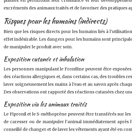
plantes en perturbant leur croissance et leur développement.
excréments des animaux traités et de favoriser des pratiques ag
Risques pour les humains (indirects)
Bien que les risques directs pour les humains liés à l’utilisati
effet indésirable. Les dangers pour les humains sont principaleme
de manipuler le produit avec soin.
Exposition cutanée et inhalation
Les personnes manipulant le Frontline peuvent être exposées a
des réactions allergiques et, dans certains cas, des troubles res
laver soigneusement les mains à l’eau et au savon après chaque 
Des observations ont rapporté des réactions cutanées chez une
Exposition via les animaux traités
Le Fipronil et le S-méthoprène peuvent être transférés sur les 
de caresser ou de manipuler l’animal immédiatement après l’a
conseillé de changer et de laver les vêtements ayant été en cont