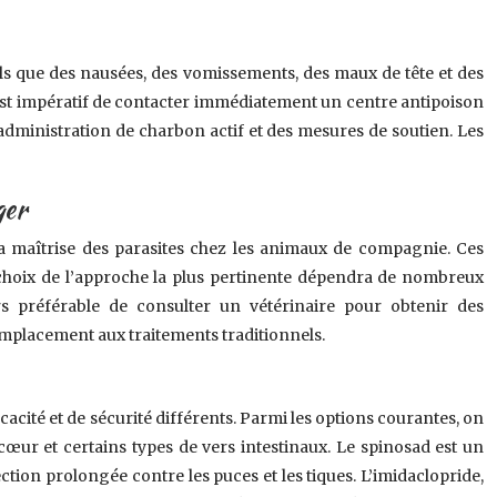
els que des nausées, des vomissements, des maux de tête et des
l est impératif de contacter immédiatement un centre antipoison
administration de charbon actif et des mesures de soutien. Les
ger
r la maîtrise des parasites chez les animaux de compagnie. Ces
 choix de l’approche la plus pertinente dépendra de nombreux
rs préférable de consulter un vétérinaire pour obtenir des
mplacement aux traitements traditionnels.
cacité et de sécurité différents. Parmi les options courantes, on
u cœur et certains types de vers intestinaux. Le spinosad est un
ection prolongée contre les puces et les tiques. L’imidaclopride,