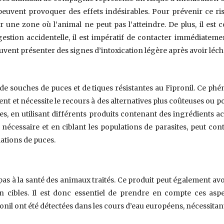
peuvent provoquer des effets indésirables. Pour prévenir ce ri
ur une zone où l’animal ne peut pas l’atteindre. De plus, il est
ingestion accidentelle, il est impératif de contacter immédiat
nt présenter des signes d’intoxication légère après avoir léché l
 de souches de puces et de tiques résistantes au Fipronil. Ce ph
ent et nécessite le recours à des alternatives plus coûteuses ou p
es, en utilisant différents produits contenant des ingrédients act
t nécessaire et en ciblant les populations de parasites, peut con
ations de puces.
t pas à la santé des animaux traités. Ce produit peut également av
n cibles. Il est donc essentiel de prendre en compte ces asp
onil ont été détectées dans les cours d’eau européens, nécessitan