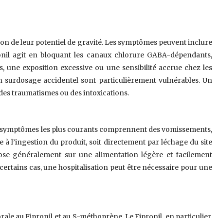
on de leur potentiel de gravité. Les symptômes peuvent inclure
onil agit en bloquant les canaux chlorure GABA-dépendants,
es, une exposition excessive ou une sensibilité accrue chez les
n surdosage accidentel sont particulièrement vulnérables. Un
, des traumatismes ou des intoxications.
. Les symptômes les plus courants comprennent des vomissements,
e à l’ingestion du produit, soit directement par léchage du site
pose généralement sur une alimentation légère et facilement
certains cas, une hospitalisation peut être nécessaire pour une
ale au Fipronil et au S-méthoprène. Le Fipronil, en particulier,