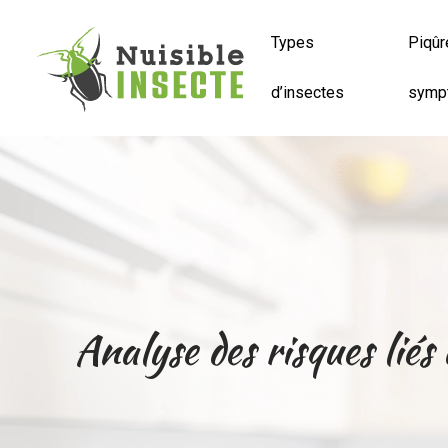
Types
Piqûr
d’insectes
symp
Analyse des risques liés