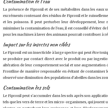
Contamination de l’eau
La présence de Fipronil et de ses métabolites dans les eaux u
excréments contenant des résidus de Fipronil et le ruisselleme
et les poissons. Il peut perturber leur développement, leur
minimiser la contamination de l’eau, il est conseillé d’éviter de
pour les machines à laver des animaux pourrait contribuer à réd
Impact sur les insectes non cibles
Le Fipronil est un insecticide à large spectre qui peut être toxiqu
se produire par contact direct avec le produit ou par ingestio
altération de leur comportement social et une augmentation de l
Frontline de manière responsable en évitant de contaminer les
observé une diminution des populations d’abeilles dans les zone
Contamination des sols
Le Fipronil peut s’accumuler dans les sols après son applicati
tels que les vers de terre et les micro-organismes, qui jouent un