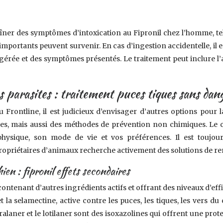
raîner des symptômes d’intoxication au Fipronil chez l’homme, t
 importants peuvent survenir. En cas d’ingestion accidentelle, i
gérée et des symptômes présentés. Le traitement peut inclure l’
s parasites : traitement puces tiques sans dan
u Frontline, il est judicieux d’envisager d’autres options pou
iques, mais aussi des méthodes de prévention non chimiques. Le
hysique, son mode de vie et vos préférences. Il est toujou
ropriétaires d’animaux recherche activement des solutions de re
en : fipronil effets secondaires
contenant d’autres ingrédients actifs et offrant des niveaux d’effi
et la selamectine, active contre les puces, les tiques, les vers d
uralaner et le lotilaner sont des isoxazolines qui offrent une prot