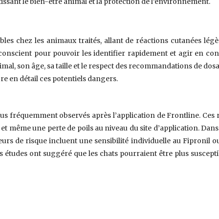
issant le bien-être animal et la protection de l’environnement.
irables chez les animaux traités, allant de réactions cutanées l
e conscient pour pouvoir les identifier rapidement et agir en c
nimal, son âge, sa taille et le respect des recommandations de dosa
ore en détail ces potentiels dangers.
lus fréquemment observés après l’application de Frontline. Ces 
et même une perte de poils au niveau du site d’application. Dans
eurs de risque incluent une sensibilité individuelle au Fiproni
es études ont suggéré que les chats pourraient être plus suscept